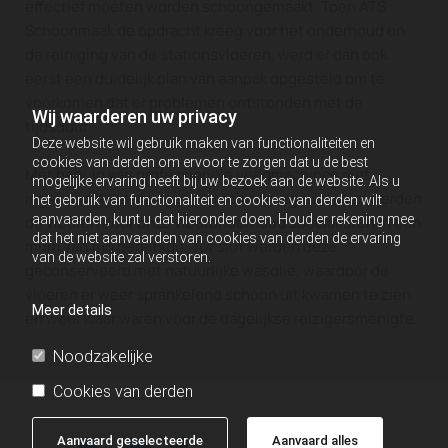
effectief moeten worden schoongemaakt. Toen ATS
Schoonmaak de opdracht kreeg voor het onderhoud en
de reiniging van de stationsvloeren, werd er dan ook
eerst een duidelijk plan van aanpak opgesteld om te
voorkomen dat er problemen ontstonden met de
Wij waarderen uw privacy
tijdsduur.
Deze website wil gebruik maken van functionaliteiten en
cookies van derden om ervoor te zorgen dat u de best
Met behulp van professionele veegmachines met
mogelijke ervaring heeft bij uw bezoek aan de website. Als u
ingebouwde stofzuigers en schrobzuigmachines werden
het gebruik van functionaliteit en cookies van derden wilt
aanvaarden, kunt u dat hieronder doen. Houd er rekening mee
de vloeren door onze vloeronderhoud specialisten in een
dat het niet aanvaarden van cookies van derden de ervaring
mum van tijd gereinigd. Tot slot werden deze
van de website zal verstoren.
geconserveerd met natuurlijke wasolie, waardoor de
vloeren er weer sprankelend schoon uit kwamen te zien
Meer details
en weer klaar waren voor de dagelijkse reizigersmenigte.
Noodzakelijke
Cookies van derden
Aanvaard geselecteerde
Aanvaard alles