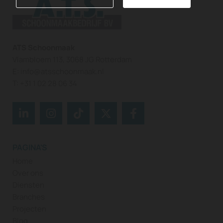
ATS Schoonmaak
Vlambloem 113, 3068 JG Rotterdam
E:
info@atsschoonmaak.nl
T:
+31 1 02 28 06 34
PAGINA'S
Home
Over ons
Diensten
Branches
Projecten
Blog