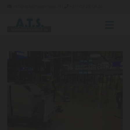
info@atsschoonmaak.nl
|
+31 1 02 28 06 34

