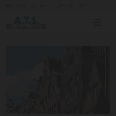
info@atsschoonmaak.nl
|
+31 1 02 28 06 34

