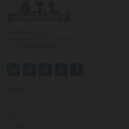
ATS Schoonmaak
Vlambloem 113, 3068 JG Rotterdam
E:
info@atsschoonmaak.nl
T:
+31 1 02 28 06 34
PAGINA'S
Home
Over ons
Diensten
Branches
Projecten