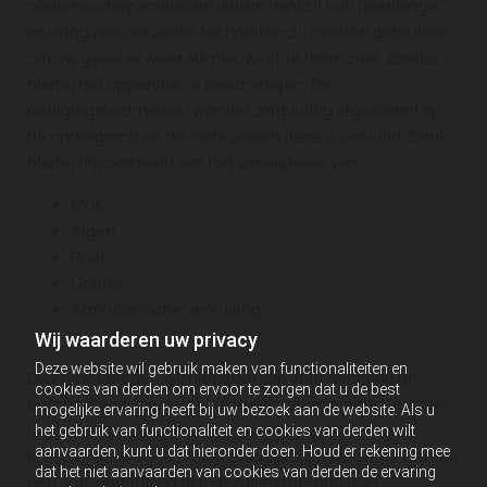
onderhoudsspecialisten weten dankzij hun jarenlange
ervaring precies welke technieken zij moeten gebruiken
om uw gevel er weer als nieuw uit te laten zien, zonder
hierbij het oppervlak te beschadigen. De
reinigingstechnieken worden zorgvuldig afgestemd op
de ondergrond en de mate waarin deze is vervuild. Denk
hierbij bijvoorbeeld aan het verwijderen van:
Mos
Algen
Roet
Graffiti
Atmosferische vervuiling
Wij waarderen uw privacy
Deze website wil gebruik maken van functionaliteiten en
Daarnaast bieden wij diensten aan voor reiniging en
cookies van derden om ervoor te zorgen dat u de best
bescherming van uw gevel in één, de originele kleur van
mogelijke ervaring heeft bij uw bezoek aan de website. Als u
uw gevel ophalen met een speciale behandeling en
het gebruik van functionaliteit en cookies van derden wilt
aanvaarden, kunt u dat hieronder doen. Houd er rekening mee
roestvrij staal behandelen en conserveren, en kunnen wij
dat het niet aanvaarden van cookies van derden de ervaring
een anti-graffitilaag of een vuilafstotende laag