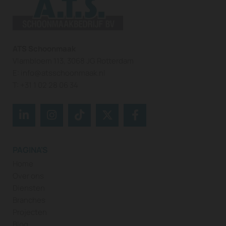
ATS Schoonmaak
Vlambloem 113, 3068 JG Rotterdam
E:
info@atsschoonmaak.nl
T:
+31 1 02 28 06 34
PAGINA'S
Home
Over ons
Diensten
Branches
Projecten
Blog