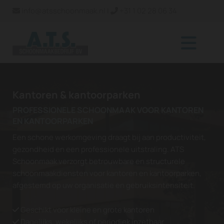
info@atsschoonmaak.nl
|
+31 1 02 28 06 34


Kantoren & kantoorparken
PROFESSIONELE SCHOONMAAK VOOR KANTOREN
EN KANTOORPARKEN
Een schone werkomgeving draagt bij aan productiviteit,
gezondheid en een professionele uitstraling. ATS
Schoonmaak verzorgt betrouwbare en structurele
schoonmaakdiensten voor kantoren en kantoorparken,
afgestemd op uw organisatie en gebruiksintensiteit.
Geschikt voor kleine en grote kantoren

Dagelijks, wekelijks of periodiek inzetbaar
