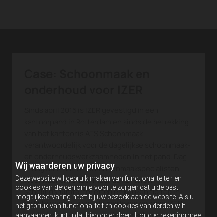
Case: Schoonmaak en
onderhoud voor IZER
Sinds april 2015 is IZER gevestigd in een
kantoorpand in Rotterdam en sinds de betrekking
van het kantoor is ATS Schoonmaak
verantwoordelijk voor de dagelijkse schoonmaak-
en onderhoudswerkzaamheden in het pand. Dag
Wij waarderen uw privacy
in dag uit staan onze schoonmaakspecialisten
Deze website wil gebruik maken van functionaliteiten en
weer klaar om onder meer de kantoren,
cookies van derden om ervoor te zorgen dat u de best
scholingsruimte, toiletten en keuken tip top in
mogelijke ervaring heeft bij uw bezoek aan de website. Als u
orde te maken, zodat de medewerkers van IZER
het gebruik van functionaliteit en cookies van derden wilt
aan het werk kunnen gaan in een schone
aanvaarden, kunt u dat hieronder doen. Houd er rekening mee