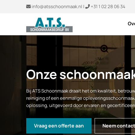
info@atsschoonmaak.nl
|
+31 1 02 28 06 34


Ov
Onze schoonmaak
Bij ATS Schoonmaak draait het om kwaliteit, betrouw
reiniging of een eenmalige opleveringsschoonmaak – 
oplossing, uitgevoerd door ervaren en gecertifice
Vraag een offerte aan
Neem contact