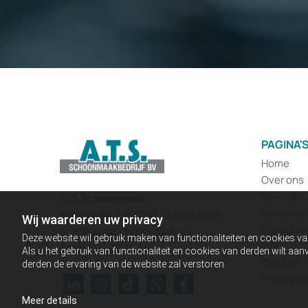
PAGINA'
Home
Over ons
Diensten
ATS Schoonmaak
Branches
Vlambloem 113, 3068 JG Rotterdam
Wij waarderen uw privacy
Projecten
E:
info@atsschoonmaak.nl
Deze website wil gebruik maken van functionaliteiten en cookies va
Blog
T:
+31 1 02 28 06 34
Als u het gebruik van functionaliteit en cookies van derden wilt a
Contact
derden de ervaring van de website zal verstoren.
Privacybe
Meer details