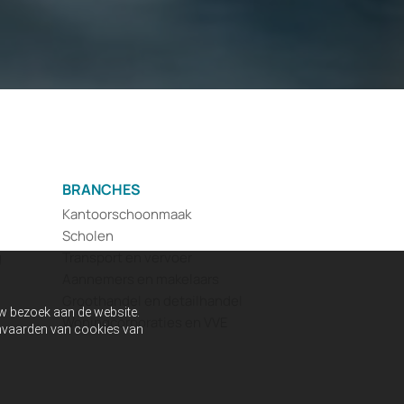
BRANCHES
Kantoorschoonmaak
Scholen
g
Transport en vervoer
Aannemers en makelaars
Groothandel en detailhandel
uw bezoek aan de website.
Woningcorporaties en VVE
aanvaarden van cookies van