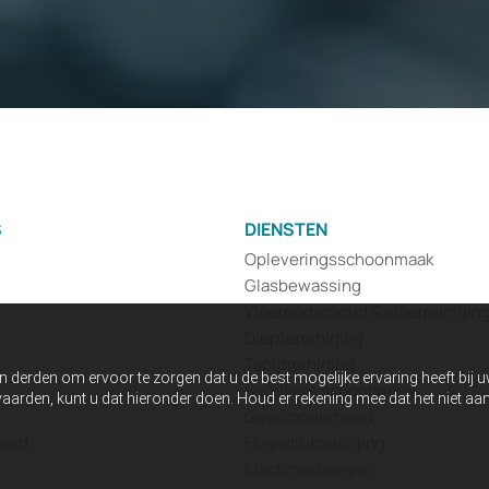
S
DIENSTEN
Opleveringsschoonmaak
Glasbewassing
Vloeronderhoud & vloerreinigin
Dieptereiniging
Tapijtreiniging
n derden om ervoor te zorgen dat u de best mogelijke ervaring heeft bij 
Reguliere schoonmaak
anvaarden, kunt u dat hieronder doen. Houd er rekening mee dat het niet 
Gevelonderhoud
leid
Hogedrukreiniging
Machinaal vegen