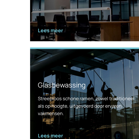
Lees meer
Glasbewassing
Streeploos schone ramen, zowel traditioneel
als op hoogte, uitgevoerd door ervaren
vakmensen.
Lees meer