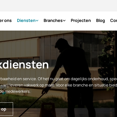
er ons
Diensten
Branches
Projecten
Blog
Co
diensten
baarheid en service. Of het nu gaat om dagelijks onderhoud, spe
wij leveren vakwerk op maat. Voor elke branche en situatie bied
erde medewerkers.
 op