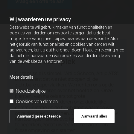
Vraag een offerte aan
Wij waarderen uw privacy
Deze website wil gebruik maken van functionaliteiten en
cookies van derden om ervoor te zorgen dat u de best
mogelijke ervaring heeft bij uw bezoek aan de website. Als u
het gebruik van functionaliteit en cookies van derden wilt
Uw Partner Voor Een Altijd
aanvaarden, kunt u dat hieronder doen. Houd er rekening mee
dat het niet aanvaarden van cookies van derden de ervaring
Schone Werkplek
van de website zal verstoren.
Onze missie is simpel: "Altijd Schoon, Altijd ATS".
Meer details
Dit betekent dat we niet stoppen bij de
zichtbare oppervlakken. We richten ons op de
details die anderen over het hoofd zien. Onze
Noodzakelijke
klanten, van makelaars tot grote
kantoorparken, waarderen onze duidelijke
Cookies van derden
communicatie en de flexibiliteit waarmee we
onze diensten inplannen. Wij werken buiten uw
Aanvaard geselecteerde
Aanvaard alles
kantoortijden om de overlast tot een minimum
te beperken, zodat uw team elke dag in een
frisse omgeving kan starten.