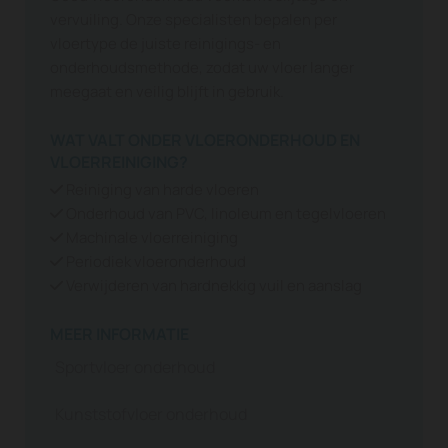
vervuiling. Onze specialisten bepalen per
vloertype de juiste reinigings- en
onderhoudsmethode, zodat uw vloer langer
meegaat en veilig blijft in gebruik.
WAT VALT ONDER VLOERONDERHOUD EN
VLOERREINIGING?
Reiniging van harde vloeren

Onderhoud van PVC, linoleum en tegelvloeren

Machinale vloerreiniging

Periodiek vloeronderhoud

Verwijderen van hardnekkig vuil en aanslag

MEER INFORMATIE
Sportvloer onderhoud
Kunststofvloer onderhoud