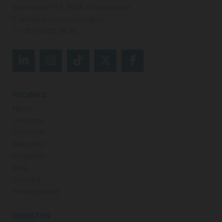
Vlambloem 113, 3068 JG Rotterdam
E:
info@atsschoonmaak.nl
T:
+31 1 02 28 06 34
PAGINA'S
Home
Over ons
Diensten
Branches
Projecten
Blog
Contact
Privacybeleid
DIENSTEN