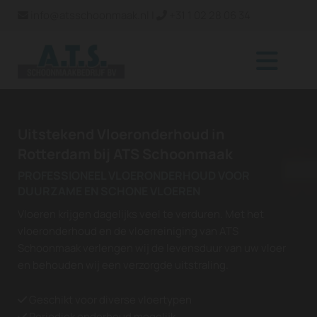
info@atsschoonmaak.nl
|
+31 1 02 28 06 34


Uitstekend Vloeronderhoud in
Rotterdam bij ATS Schoonmaak
PROFESSIONEEL VLOERONDERHOUD VOOR
DUURZAME EN SCHONE VLOEREN
Vloeren krijgen dagelijks veel te verduren. Met het
vloeronderhoud en de vloerreiniging van ATS
Schoonmaak verlengen wij de levensduur van uw vloer
en behouden wij een verzorgde uitstraling.
Geschikt voor diverse vloertypen

Periodiek onderhoud mogelijk
