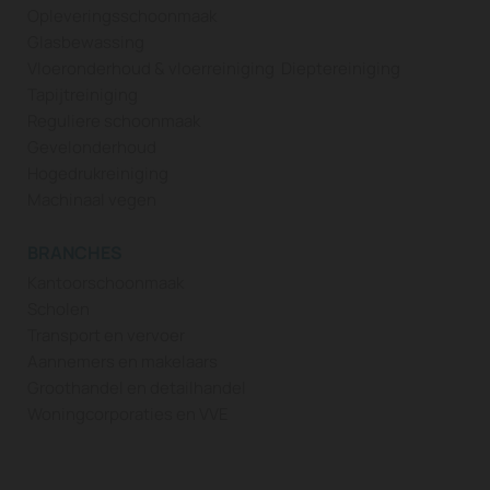
Opleveringsschoonmaak
Glasbewassing
Vloeronderhoud & vloerreiniging
Dieptereiniging
Tapijtreiniging
Reguliere schoonmaak
Gevelonderhoud
Hogedrukreiniging
Machinaal vegen
BRANCHES
Kantoorschoonmaak
Scholen
Transport en vervoer
Aannemers en makelaars
Groothandel en detailhandel
Woningcorporaties en VVE