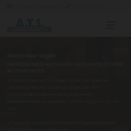
info@atsschoonmaak.nl
|
+31 1 02 28 06 34


Machinaal vegen
PROFESSIONEEL MACHINAAL VEGEN VOOR SCHONE
BUITENRUIMTES
Schone buitenruimtes dragen bij aan veiligheid en
uitstraling. Met het machinaal vegen van ATS
Schoonmaak houden wij bedrijfsterreinen,
parkeerplaatsen en openbare ruimtes netjes en vrij van
vuil.
Geschikt voor bedrijfsterreinen en parkeerplaatsen

Efficiënt en snel uitgevoerd
