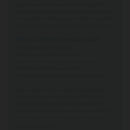
oppervlakken waar handmatige reiniging niet
praktisch is. Onze ervaren medewerkers werken
met moderne veegmachines en zorgen voor een
schoon en veilig resultaat met minimale overlast.
WAT VALT ONDER MACHINAAL VEGEN?
Vegen van parkeerterreinen

Reiniging van bedrijfsterreinen

Verwijderen van zand, blad en zwerfvuil

Periodiek en eenmalig vegen

Reiniging van toegangswegen en pleinen

Onze veegmachinisten werken met moderne
veegmachines met ingebouwde stofzuiger en
denken graag mee over wat voor u de meest
geschikte veegoplossing is. Zo kunt u onder meer
bij ons terecht voor het machinaal vegen van:
Parkeerterreinen
