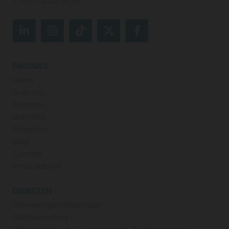
T:
+31 1 02 28 06 34
PAGINA'S
Home
Over ons
Diensten
Branches
Projecten
Blog
Contact
Privacybeleid
DIENSTEN
Opleveringsschoonmaak
Glasbewassing