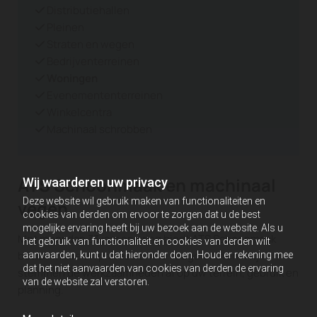
Distributiehallen

Pleinen

Straten en wegen

Bedrijventerreinen

Woningen

Evenemententerreinen

Winkelcentra

Machinaal schrobben

ATS Schoonmaak en machinaal
Wij waarderen uw privacy
Deze website wil gebruik maken van functionaliteiten en
vegen
cookies van derden om ervoor te zorgen dat u de best
mogelijke ervaring heeft bij uw bezoek aan de website. Als u
Met meer dan 33 jaar ervaring biedt ATS Schoonmaak
het gebruik van functionaliteit en cookies van derden wilt
betrouwbare en professionele veegdiensten. Wij
aanvaarden, kunt u dat hieronder doen. Houd er rekening mee
dat het niet aanvaarden van cookies van derden de ervaring
stemmen de werkzaamheden af op uw terrein, gebruik en
van de website zal verstoren.
planning.