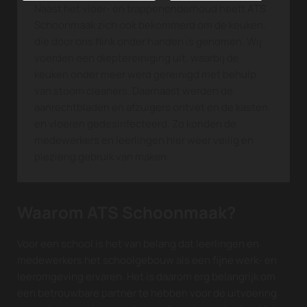
Naast het vloer- en trappenonderhoud heeft ATS
Schoonmaak zich ook bekommerd om de keuken,
die door ons flink onder handen is genomen. Wij
voerden een dieptereiniging uit, waarbij de
keuken onder meer werd gereinigd met behulp
van stoom cleaners. Daarnaast werden de
aanrechtbladen en afzuigers ontvet en de kasten
en vloeren gedesinfecteerd. Zo konden de
medewerkers en leerlingen hier weer veilig en
plezierig gebruik van maken.
Waarom ATS Schoonmaak?
Voor een school is het van belang dat leerlingen en
medewerkers het schoolgebouw als een fijne werk- en
leeromgeving ervaren. Het is daarom erg belangrijk om
een betrouwbare partner te hebben voor de uitvoering