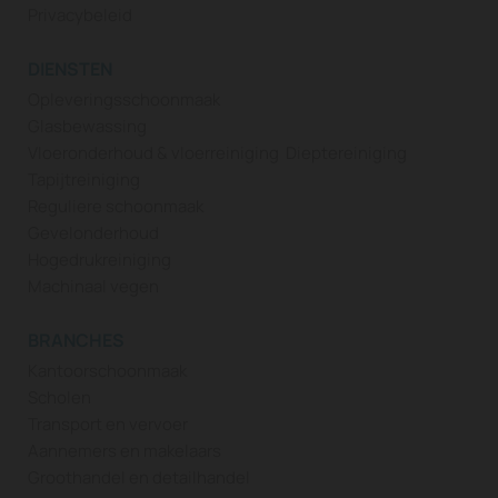
Privacybeleid
DIENSTEN
Opleveringsschoonmaak
Glasbewassing
Vloeronderhoud & vloerreiniging
Dieptereiniging
Tapijtreiniging
Reguliere schoonmaak
Gevelonderhoud
Hogedrukreiniging
Machinaal vegen
BRANCHES
Kantoorschoonmaak
Scholen
Transport en vervoer
Aannemers en makelaars
Groothandel en detailhandel