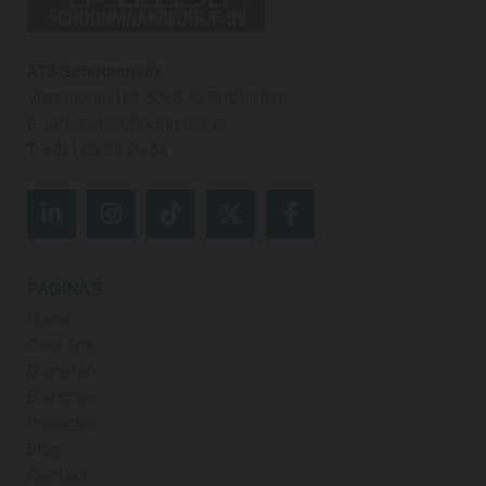
ATS Schoonmaak
Vlambloem 113, 3068 JG Rotterdam
E:
info@atsschoonmaak.nl
T:
+31 1 02 28 06 34
PAGINA'S
Home
Over ons
Diensten
Branches
Projecten
Blog
Contact