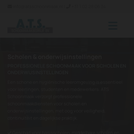
info@atsschoonmaak.nl
|
+31 1 02 28 06 34


Scholen & onderwijsinstellingen
PROFESSIONELE SCHOONMAAK VOOR SCHOLEN EN
ONDERWIJSINSTELLINGEN
Een schone en hygiënische leeromgeving is essentieel
voor leerlingen, studenten en medewerkers. ATS
Schoonmaak verzorgt professionele
schoonmaakdiensten voor scholen en
onderwijsinstellingen, met oog voor veiligheid,
continuïteit en dagelijkse praktijk.
Geschikt voor basisscholen, middelbare scholen en
