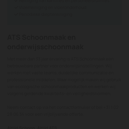
Reiniging van kantines en personeelsruimtes

Vloerreiniging en vloeronderhoud

Periodieke dieptereiniging

ATS Schoonmaak en
onderwijsschoonmaak
Met meer dan 33 jaar ervaring is ATS Schoonmaak een
betrouwbare partner voor onderwijsinstellingen. Wij
werken met vaste teams, duidelijke communicatie en
professionele middelen. Waar mogelijk maken wij gebruik
van ecologische schoonmaakproducten en werken wij
volgens geldende kwaliteits- en veiligheidsnormen.
Neem contact op via het contactformulier of bel
+31 1 02
28 06 34
voor een vrijblijvende offerte.
Altijd Schoon, Altijd ATS.