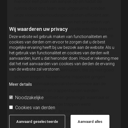
hiervoor een plan van aanpak op en nadat de
ruimte door ons team was uitgeruimd, konden
onze vloeronderhoudsspecialisten efficiënt aan
de slag. Naast het reinigen en het ontvetten van
de vloer, verwijderden zij de oude was olie laag en
Wij waarderen uw privacy
brachten ze mechanisch een nieuwe laag was olie
Deze website wil gebruik maken van functionaliteiten en
op de vloer aan. Het resultaat: een glanzende
cookies van derden om ervoor te zorgen dat u de best
mogelijke ervaring heeft bij uw bezoek aan de website. Als u
vloer die er weer als nieuw uitzag.
het gebruik van functionaliteit en cookies van derden wilt
aanvaarden, kunt u dat hieronder doen. Houd er rekening mee
De school had tevens hulp nodig bij het reinigen
dat het niet aanvaarden van cookies van derden de ervaring
van de website zal verstoren.
van de trappen en trappenhuizen, die zij niet goed
schoon kregen. Na een korte inspectie gingen
onze schoonmaakspecialisten hiermee aan de
Meer details
slag. De trappen en trappenhuizen werden
machinaal diep ontvet en gereinigd, waarnaar er
Noodzakelijke
een beschermlaag op de trappen werd
Cookies van derden
aangebracht waarvan de kleur door ons team
speciaal op de trap werd afgestemd.
Aanvaard geselecteerde
Aanvaard alles