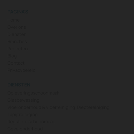
PAGINA'S
Home
Over ons
Diensten
Branches
Projecten
Blog
Contact
Privacybeleid
DIENSTEN
Opleveringsschoonmaak
Glasbewassing
Vloeronderhoud & vloerreiniging
Dieptereiniging
Tapijtreiniging
Reguliere schoonmaak
Gevelonderhoud