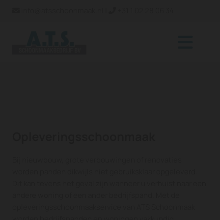
info@atsschoonmaak.nl
|
+31 1 02 28 06 34


Opleveringsschoonmaak
Bij nieuwbouw, grote verbouwingen of renovaties
worden panden dikwijls niet gebruiksklaar opgeleverd.
Dit kan tevens het geval zijn wanneer u verhuist naar een
andere woning of een ander bedrijfspand. Met de
opleveringsschoonmaakservice van ATS Schoonmaak
worden bedrijfspanden en woningen vakkundig