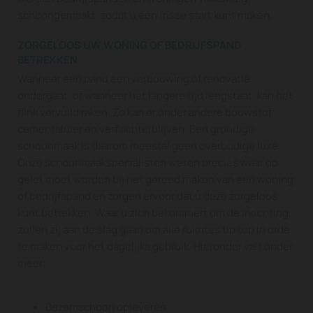
schoongemaakt, zodat u een frisse start kunt maken.
ZORGELOOS UW WONING OF BEDRIJFSPAND
BETREKKEN
Wanneer een pand een verbouwing of renovatie
ondergaat, of wanneer het langere tijd leegstaat, kan het
flink vervuild raken. Zo kan er onder andere bouwstof,
cementsluier en verf achterblijven. Een grondige
schoonmaak is daarom meestal geen overbodige luxe.
Onze schoonmaakspecialisten weten precies waar op
gelet moet worden bij het gereed maken van een woning
of bedrijfspand en zorgen ervoor dat u deze zorgeloos
kunt betrekken. Waar u zich bekommert om de inrichting,
zullen zij aan de slag gaan om alle ruimtes tip top in orde
te maken voor het dagelijks gebruik. Hieronder valt onder
meer:
Bezemschoon opleveren