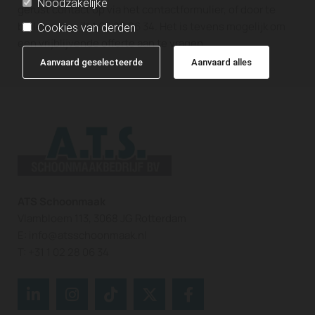
Noodzakelijke
gerust contact op via het contactformulier, of door te
bellen naar
+31 1 02 28 06 34
. Het is tevens mogelijk om
Cookies van derden
een vrijblijvende offerte aan te vragen.
Aanvaard geselecteerde
Aanvaard alles
ATS Schoonmaak
Vlambloem 113, 3068 JG Rotterdam
E:
info@atsschoonmaak.nl
T:
+31 1 02 28 06 34