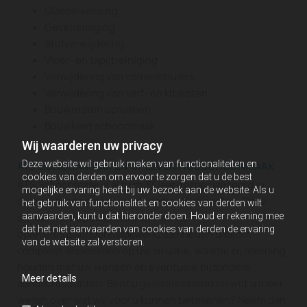
Glasbewassing
Gevelreiniging
Stofverwijdering
Vloer- en tapijtreiniging
Verwijdering van cementsluiers
Verwijdering van verf- en kitresten
Bouwresten opruimen
Bouwkeet schoonmaak
Wij waarderen uw privacy
Deze website wil gebruik maken van functionaliteiten en
ATS SCHOONMAAK EN OPLEVERINGSSCHOONMAAK
cookies van derden om ervoor te zorgen dat u de best
ATS Schoonmaak is al ruim 33 jaar gespecialiseerd in
mogelijke ervaring heeft bij uw bezoek aan de website. Als u
diverse schoonmaak- en onderhoudsdiensten. Onze
het gebruik van functionaliteit en cookies van derden wilt
aanvaarden, kunt u dat hieronder doen. Houd er rekening mee
schoonmaakspecialisten kunnen de
dat het niet aanvaarden van cookies van derden de ervaring
opleveringsschoonmaakwerkzaamheden daarom
van de website zal verstoren.
compleet afstemmen op uw situatie, waarbij zij rekening
houden met uw wensen en eventuele bijzondere
Meer details
aandachtspunten. Bent u geïnteresseerd en wilt u meer
weten over wat wij voor u kunnen betekenen? Neem dan