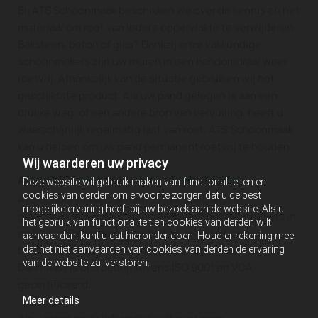
Bij ATS Schoonmaak beschikken we over de kennis en het
materiaal om roet van iedere oppervlakte te verwijderen.
Baksteen, beton of glas? Dankzij onze vakkundige
schoonmakers zijn uw muren in een handomdraai weer
roetvrij. Afhankelijk van de situatie gebruiken wij het
geschiktste product. Als uw pand gelegen is aan een
drukke weg, of een andere bron van vervuiling, heeft u
waarschijnlijk regelmatig last van roet. ATS Schoonmaak
kan u helpen om uw pand permanent roetvrij te houden.
Wij waarderen uw privacy
ATS SCHOONMAAK EN ROET VERWIJDEREN
Deze website wil gebruik maken van functionaliteiten en
cookies van derden om ervoor te zorgen dat u de best
ATS Schoonmaak is al ruim 33 jaar specialist in
mogelijke ervaring heeft bij uw bezoek aan de website. Als u
gevelonderhoud en schoonmaak voor opdrachtgevers in
het gebruik van functionaliteit en cookies van derden wilt
en buiten Rotterdam. Flexibiliteit, kwaliteit en
aanvaarden, kunt u dat hieronder doen. Houd er rekening mee
betrouwbaarheid zijn kenmerkend voor ons bedrijf.
dat het niet aanvaarden van cookies van derden de ervaring
van de website zal verstoren.
Daarnaast is ons bedrijf tevens ISO 9001 en VCA
gecertificeerd.
Meer details