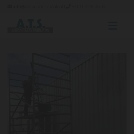
info@atsschoonmaak.nl
|
+31 1 02 28 06 34

