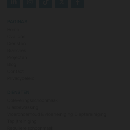
PAGINA'S
Home
Over ons
Diensten
Branches
Projecten
Blog
Contact
Privacybeleid
DIENSTEN
Opleveringsschoonmaak
Glasbewassing
Vloeronderhoud & vloerreiniging
Dieptereiniging
Tapijtreiniging
Reguliere schoonmaak