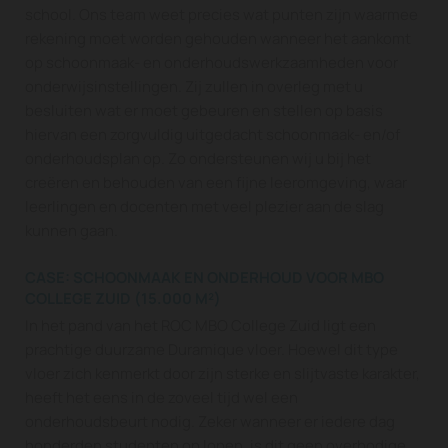
school. Ons team weet precies wat punten zijn waarmee
rekening moet worden gehouden wanneer het aankomt
op schoonmaak- en onderhoudswerkzaamheden voor
onderwijsinstellingen. Zij zullen in overleg met u
besluiten wat er moet gebeuren en stellen op basis
hiervan een zorgvuldig uitgedacht schoonmaak- en/of
onderhoudsplan op. Zo ondersteunen wij u bij het
creëren en behouden van een fijne leeromgeving, waar
leerlingen en docenten met veel plezier aan de slag
kunnen gaan.
CASE: SCHOONMAAK EN ONDERHOUD VOOR MBO
COLLEGE ZUID (15.000 M²)
In het pand van het ROC MBO College Zuid ligt een
prachtige duurzame Duramique vloer. Hoewel dit type
vloer zich kenmerkt door zijn sterke en slijtvaste karakter,
heeft het eens in de zoveel tijd wel een
onderhoudsbeurt nodig. Zeker wanneer er iedere dag
honderden studenten op lopen, is dit geen overbodige