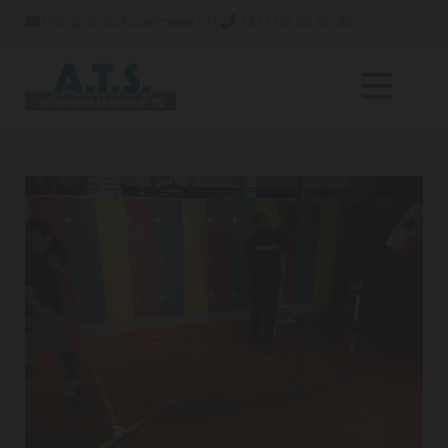
info@atsschoonmaak.nl
|
+31 1 02 28 06 34

