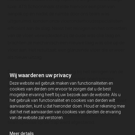
luxe. ATS Schoonmaak stelde hiervoor een plan van
aanpak op en nadat de ruimte door ons team was
uitgeruimd, konden onze vloeronderhoudsspecialisten
efficiënt aan de slag. Naast het reinigen en het ontvetten
van de vloer, verwijderden zij de oude was olie laag en
brachten ze mechanisch een nieuwe laag was olie op de
vloer aan. Het resultaat: een glanzende vloer die er weer
als nieuw uitzag.
De school had tevens hulp nodig bij het reinigen van de
Wij waarderen uw privacy
trappen en trappenhuizen, die zij niet goed schoon
Deze website wil gebruik maken van functionaliteiten en
kregen. Na een korte inspectie gingen onze
cookies van derden om ervoor te zorgen dat u de best
schoonmaakspecialisten hiermee aan de slag. De
mogelijke ervaring heeft bij uw bezoek aan de website. Als u
trappen en trappenhuizen werden machinaal diep ontvet
het gebruik van functionaliteit en cookies van derden wilt
aanvaarden, kunt u dat hieronder doen. Houd er rekening mee
en gereinigd, waarnaar er een beschermlaag op de
dat het niet aanvaarden van cookies van derden de ervaring
trappen werd aangebracht waarvan de kleur door ons
van de website zal verstoren.
team speciaal op de trap werd afgestemd.
Meer details