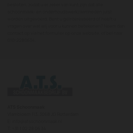
besloten, zodat u er zeker van kunt zijn dat alle
schoonmaak- en onderhoudswerkzaamheden juist
worden uitgevoerd. Bent u geïnteresseerd of heeft u
vragen over wat wij voor u kunnen betekenen? Neem dan
contact op via het formulier op onze website, of bel naar
010-2280634.
ATS Schoonmaak
Vlambloem 113, 3068 JG Rotterdam
E:
info@atsschoonmaak.nl
T:
+31 1 02 28 06 34