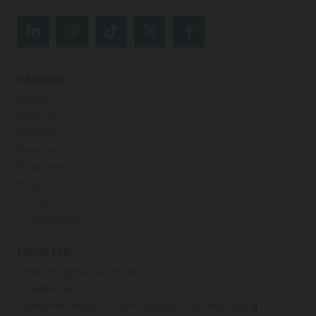
PAGINA'S
Home
Over ons
Diensten
Branches
Projecten
Blog
Contact
Privacybeleid
DIENSTEN
Opleveringsschoonmaak
Glasbewassing
Vloeronderhoud & vloerreiniging
Dieptereiniging