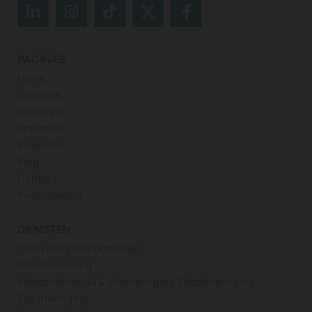
PAGINA'S
Home
Over ons
Diensten
Branches
Projecten
Blog
Contact
Privacybeleid
DIENSTEN
Opleveringsschoonmaak
Glasbewassing
Vloeronderhoud & vloerreiniging
Dieptereiniging
Tapijtreiniging