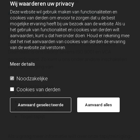
In/Uitruimen van de ruimte
Wij waarderen uw privacy
Deze website wil gebruik maken van functionaliteiten en
ATS SCHOONMAAK EN TAPIJTREINIGING
cookies van derden om ervoor te zorgen dat u de best
ATS Schoonmaak is al ruim 33 jaar schoonmaak en
mogelijke ervaring heeft bij uw bezoek aan de website. Als u
tapijtreiniging specialist voor opdrachtgevers in en
het gebruik van functionaliteit en cookies van derden wilt
aanvaarden, kunt u dat hieronder doen. Houd er rekening mee
buiten Rotterdam. Flexibiliteit, kwaliteit en
dat het niet aanvaarden van cookies van derden de ervaring
betrouwbaarheid zijn kenmerkend voor ons bedrijf.
van de website zal verstoren.
Daarnaast is ons bedrijf tevens ISO 9001 en VCA
gecertificeerd. Zo kunt u ons onder andere inschakelen
Meer details
voor de reiniging van:
Noodzakelijke
Wol tapijt
Polyester tapijt
Cookies van derden
Katoen tapijt
Jute tapijt
Aanvaard geselecteerde
Aanvaard alles
Polyamide tapijt
Tegel tapijt
Als u graag meer informatie wilt over onze tapijtreiniging-