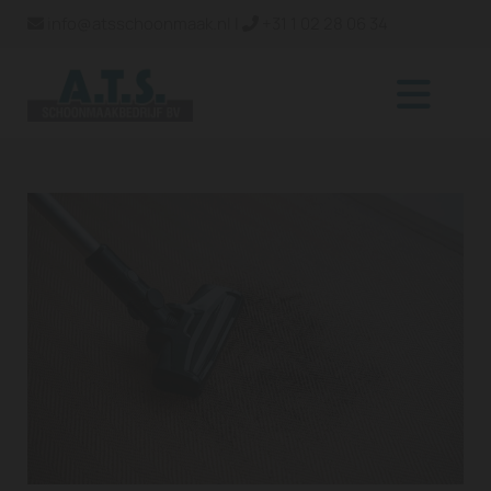
info@atsschoonmaak.nl
|
+31 1 02 28 06 34

