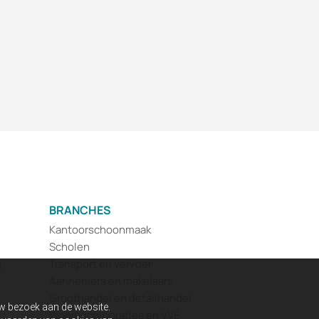
BRANCHES
Kantoorschoonmaak
Scholen
g
Transport en vervoer
Aannemers en makelaars
Groothandel en detailhandel
uw bezoek aan de website.
Woningcorporaties en VVE