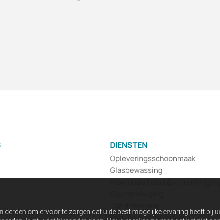
S
DIENSTEN
Opleveringsschoonmaak
Glasbewassing
Vloeronderhoud & vloerreinigin
Dieptereiniging
Tapijtreiniging
n derden om ervoor te zorgen dat u de best mogelijke ervaring heeft bij 
Reguliere schoonmaak