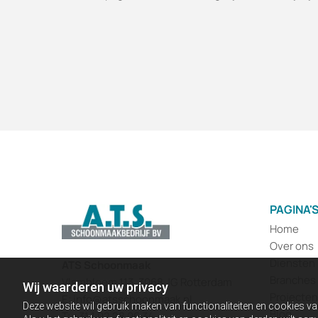
PAGINA'
Home
Over ons
Diensten
ATS Schoonmaak
Branches
Vlambloem 113, 3068 JG Rotterdam
Wij waarderen uw privacy
Projecten
E:
info@atsschoonmaak.nl
Deze website wil gebruik maken van functionaliteiten en cookies va
Blog
T:
+31 1 02 28 06 34