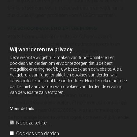
die altijd worden vergeten, zijn zodra wij klaar zijn weer
blinkend schoon. Vet- en voedselresten verwijderen is
dus duidelijk geen probleem voor ATS Schoonmaak.
ATS SCHOONMAAK EN DIEPTEREINIGING
ATS Schoonmaak is al ruim 33 jaar schoonmaak en
vloeronderhoud specialist voor opdrachtgevers in en
Wij waarderen uw privacy
buiten Rotterdam. Flexibiliteit, kwaliteit en
Deze website wil gebruik maken van functionaliteiten en
betrouwbaarheid zijn kenmerkend voor ons bedrijf.
cookies van derden om ervoor te zorgen dat u de best
Daarnaast is ons bedrijf tevens ISO 9001 en VCA
mogelijke ervaring heeft bij uw bezoek aan de website. Als u
gecertificeerd.
het gebruik van functionaliteit en cookies van derden wilt
aanvaarden, kunt u dat hieronder doen. Houd er rekening mee
dat het niet aanvaarden van cookies van derden de ervaring
Als u graag meer informatie wilt over
van de website zal verstoren.
onze (diepte)reinigingsdiensten, kunt u
het contactformulier invullen, of neem direct contact op
Meer details
door te bellen naar 010-2280634. Via het formulier op
de homepage is het tevens mogelijk om een vrijblijvende
Noodzakelijke
offerte aan te vragen.
Cookies van derden