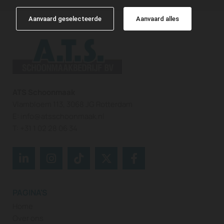
Aanvaard geselecteerde
Aanvaard alles
ATS Schoonmaak
Vlambloem 113, 3068 JG Rotterdam
E:
info@atsschoonmaak.nl
T:
+31 1 02 28 06 34
PAGINA'S
Home
Over ons