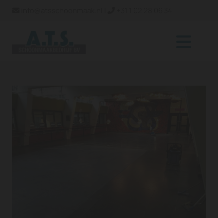
info@atsschoonmaak.nl
|
+31 1 02 28 06 34

